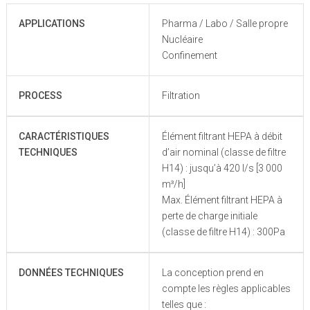
APPLICATIONS
Pharma / Labo / Salle propre
Nucléaire
Confinement
PROCESS
Filtration
CARACTÉRISTIQUES
Élément filtrant HEPA à débit
TECHNIQUES
d’air nominal (classe de filtre
H14) : jusqu’à 420 l/s [3 000
m³/h]
Max. Élément filtrant HEPA à
perte de charge initiale
(classe de filtre H14) : 300Pa
DONNÉES TECHNIQUES
La conception prend en
compte les règles applicables
telles que :