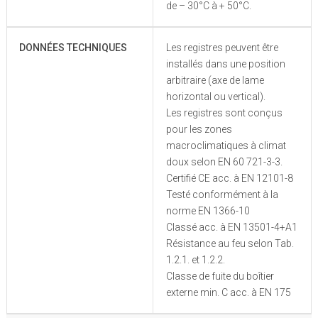
de – 30°C à + 50°C.
DONNÉES TECHNIQUES
Les registres peuvent être
installés dans une position
arbitraire (axe de lame
horizontal ou vertical).
Les registres sont conçus
pour les zones
macroclimatiques à climat
doux selon EN 60 721-3-3.
Certifié CE acc. à EN 12101-8
Testé conformément à la
norme EN 1366-10
Classé acc. à EN 13501-4+A1
Résistance au feu selon Tab.
1.2.1. et 1.2.2.
Classe de fuite du boîtier
externe min. C acc. à EN 175