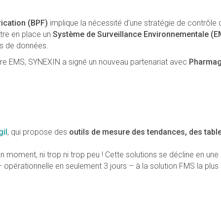
ication (BPF)
implique la
nécessité d’une stratégie de contrôle 
ttre en place un
Système de Surveillance Environnementale (E
es de données.
re EMS, SYNEXIN a signé un nouveau partenariat avec
Pharmagr
gil
, qui propose des
outils de mesure des tendances, des tabl
n moment, ni trop ni trop peu ! Cette solutions se décline en un
opérationnelle en seulement 3 jours – à la solution FMS la plus